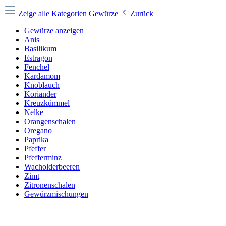
Zeige alle Kategorien
Gewürze
Zurück
Gewürze anzeigen
Anis
Basilikum
Estragon
Fenchel
Kardamom
Knoblauch
Koriander
Kreuzkümmel
Nelke
Orangenschalen
Oregano
Paprika
Pfeffer
Pfefferminz
Wacholderbeeren
Zimt
Zitronenschalen
Gewürzmischungen