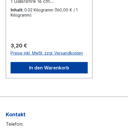
1 Glasröhre 16 cm
hoch, Durchmesser 2 cmComino
Inhalt:
0.02 Kilogramm
(160,00 € / 1
Grano - Kreuzkümmelkörner 20
Kilogramm)
Gramm
Regulärer Preis:
3,20 €
Preise inkl. MwSt. zzgl. Versandkosten
In den Warenkorb
Kontakt
Telefon: