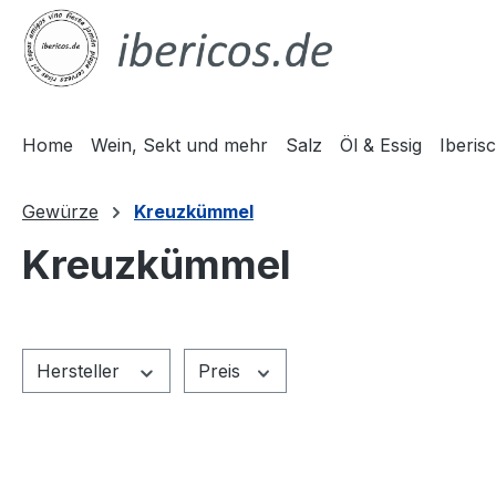
m Hauptinhalt springen
Zur Suche springen
Zur Hauptnavigation springen
Home
Wein, Sekt und mehr
Salz
Öl & Essig
Iberis
Gewürze
Kreuzkümmel
Kreuzkümmel
Hersteller
Preis