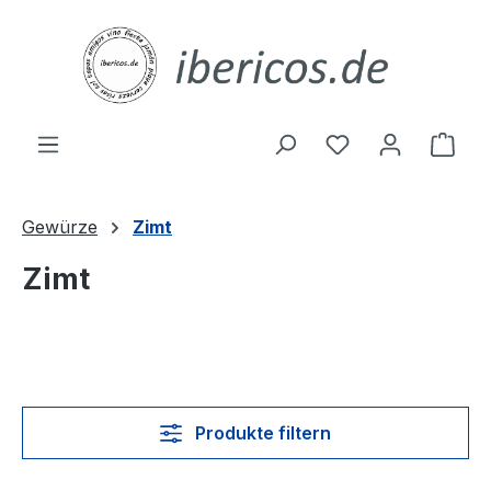
Zum Hauptinhalt springen
Du hast 0 Produ
Ware
Gewürze
Zimt
Zimt
Produkte filtern