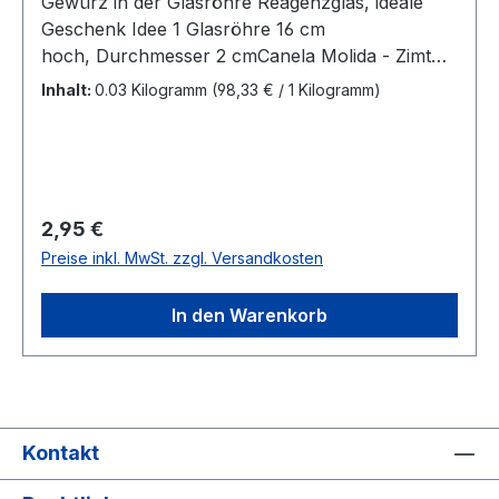
Gewürz in der Glasröhre Reagenzglas, ideale
Geschenk Idee 1 Glasröhre 16 cm
hoch, Durchmesser 2 cmCanela Molida - Zimt
gemahlen 30 Gramm, Artikel ES-1003
Inhalt:
0.03 Kilogramm
(98,33 € / 1 Kilogramm)
Regulärer Preis:
2,95 €
Preise inkl. MwSt. zzgl. Versandkosten
In den Warenkorb
Kontakt