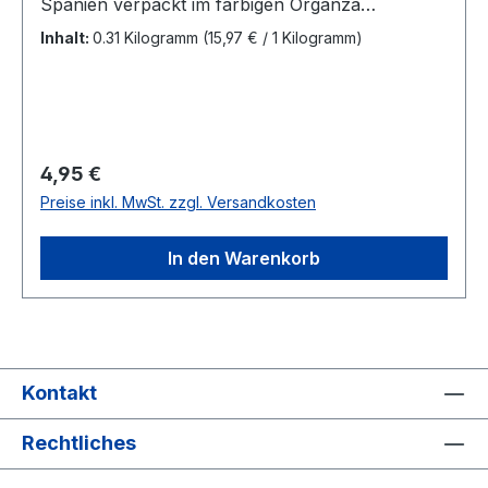
Spanien verpackt im farbigen Organza
Beutel.Mermelada Limón La
Inhalt:
0.31 Kilogramm
(15,97 € / 1 Kilogramm)
ArtesanaZutaten:Zitronen, Zucker, Geliermittel-
Pektin, ZitronenkonzentratInhalt: 310
GrammArtikelnr.: S-2716
Regulärer Preis:
4,95 €
Preise inkl. MwSt. zzgl. Versandkosten
In den Warenkorb
Kontakt
Rechtliches