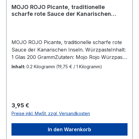
MOJO ROJO Picante, traditionelle
scharfe rote Sauce der Kanarischen
Inseln, Würzpaste
MOJO ROJO Picante, traditionelle scharfe rote
Sauce der Kanarischen Inseln. WürzpasteInhalt:
1 Glas 200 GrammZutaten: Mojo Rojo Würzpaste
mit roter Parika scharf, Sonnenblumenöl, 21%,
Inhalt:
0.2 Kilogramm
(19,75 € / 1 Kilogramm)
rote Parika (EU),Weinessig(enthält Sulfite),
Wasser, scharfe Paprika, Salz, Gewürz,
Paprikagewürz, Knoblauch,Farbstoff
Paprikaextrakt, Verdickungsmittel Xanthan,
Konservierungsmittel
Regulärer Preis:
3,95 €
Kaliumsorbat, Säuerungsmittel
Preise inkl. MwSt. zzgl. Versandkosten
Citronensäure.Nach dem Öffnen kühl
aufbewahren!
In den Warenkorb