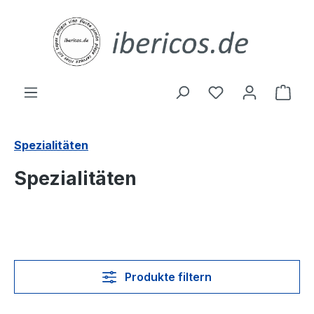
Zum Hauptinhalt springen
Du hast 0 Produ
Ware
Spezialitäten
Spezialitäten
Produkte filtern