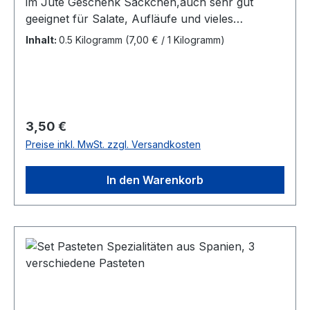
im Jute Geschenk Säckchen,auch sehr gut
geeignet für Salate, Aufläufe und vieles
mehr.Eine tolle Geschenk Idee Santo Tomas
Inhalt:
0.5 Kilogramm
(7,00 € / 1 Kilogramm)
Paella Reis original aus Spanien 500 Gramm,
Grundpreis € 7 pro Kilo Artikel S-0493
Regulärer Preis:
3,50 €
Preise inkl. MwSt. zzgl. Versandkosten
In den Warenkorb