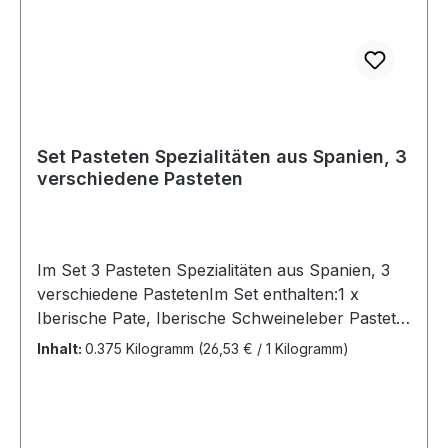
Set Pasteten Spezialitäten aus Spanien, 3
verschiedene Pasteten
Im Set 3 Pasteten Spezialitäten aus Spanien, 3
verschiedene PastetenIm Set enthalten:1 x
Iberische Pate, Iberische Schweineleber Pastete
125 Gramm im GlasZutaten: Fleisch und Leber
Inhalt:
0.375 Kilogramm
(26,53 € / 1 Kilogramm)
vom iberischen Schwein(65%), Magermilch,
Salz, Gewürze, Aroma,
Antioxidationsmittel(Natriumascorbat),Konservier
ungsmittel, ohne FarbstoffeNach dem öffnen im