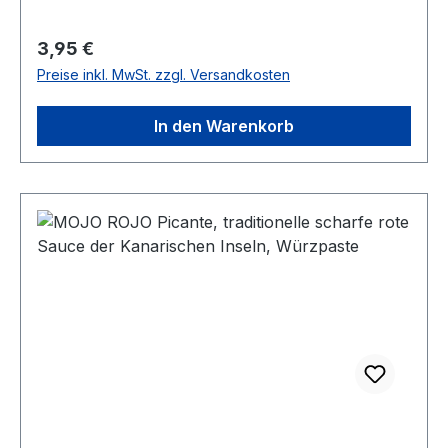
Säuerungsmittel Citronensäure, Farbstoffe
Curcumin, Patentblau.Nach dem Öffnen kühl
Regulärer Preis:
3,95 €
Lagern!
Preise inkl. MwSt. zzgl. Versandkosten
In den Warenkorb