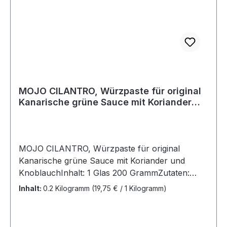
MOJO CILANTRO, Würzpaste für original
Kanarische grüne Sauce mit Koriander
und Knoblauch
MOJO CILANTRO, Würzpaste für original
Kanarische grüne Sauce mit Koriander und
KnoblauchInhalt: 1 Glas 200 GrammZutaten:
Sonnenblumenöl, 10% Koriander, Wasser,
Inhalt:
0.2 Kilogramm
(19,75 € / 1 Kilogramm)
Weinessig(enthält Sulfite), Knoblauch, Salz,
Gewürze, Verdickungsmittel Xanthan,
Konservierungsmittel Kaliumsorbat,