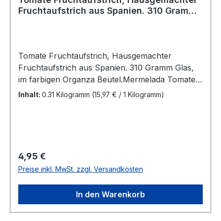
Fruchtaufstrich aus Spanien. 310 Gramm
Glas, im farbigen Organza Beutel,
Mermelada Tomate La Artesana
Tomate Fruchtaufstrich, Hausgemachter
Fruchtaufstrich aus Spanien. 310 Gramm Glas,
im farbigen Organza Beutel.Mermelada Tomate
La Artesana Zutaten:Tomaten, Zucker,
Inhalt:
0.31 Kilogramm
(15,97 € / 1 Kilogramm)
Geliermittel-Pektin, Zitronenkonzentrat Inhalt:
310 GrammArtikelnr.: S-2718
Regulärer Preis:
4,95 €
Preise inkl. MwSt. zzgl. Versandkosten
In den Warenkorb